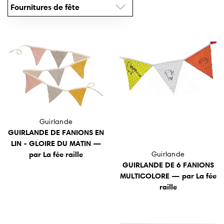
Fournitures de fête
Art mural
Artistes
Vente en gros
À propos
Guirlande
GUIRLANDE DE FANIONS EN
Offres d'emploi
LIN - GLOIRE DU MATIN —
Guirlande
par La fée raille
Mon compte
GUIRLANDE DE 6 FANIONS
MULTICOLORE — par La fée
Rechercher
raille