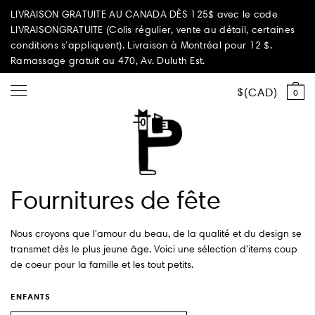
LIVRAISON GRATUITE AU CANADA DÈS 125$ avec le code
LIVRAISONGRATUITE (Colis régulier, vente au détail, certaines
conditions s’appliquent). Livraison à Montréal pour 12 $.
Ramassage gratuit au 470, Av. Duluth Est.
CAD
0
Tout magasiner
Fournitures de fête
Sélection d'été
Nous croyons que l'amour du beau, de la qualité et du design se
Éditions PAPEROLE
transmet dès le plus jeune âge. Voici une sélection d'items coup
de coeur pour la famille et les tout petits.
PARI PASSU
ENFANTS
Maison et décoration