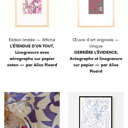
Art mural
Artistes
Édition limitée — Affiche
Œuvre d'art originale —
Vente en gros
L'ÉTENDUE D'UN TOUT,
Unique
Linogravure avec
DERRIÈRE L'ÉVIDENCE,
aérographe sur papier
Aréographe et linogravure
À propos
coton — par Alice Picard
sur papier — par Alice
Picard
Offres d'emploi
Mon compte
Rechercher