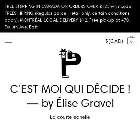
FREE SHIPPING IN CANADA ON ORDERS OVER $125 with code
FREESHIPPING (Regular parcel, retail only, certain conditions
apply). MONTRÉAL LOCAL DELIVERY $12. Free pickup at 470,
Duluth Ave. East
CAD
0
Shop all
C'EST MOI QUI DÉCIDE !
Summer Vibes
— by Élise Gravel
Paperole Edition
La courte échelle
PARI PASSU
Home & Living