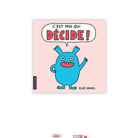
Wall Art
Artists
Wholesale
About
Job Offers
Account
Search