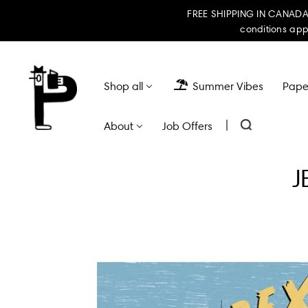
FREE SHIPPING IN CANADA 
conditions app
Shop all
Summer Vibes
Paper
|
About
Job Offers
J