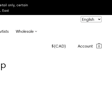
il only, certain
. East
rtists
Wholesale
CAD
Account
0
mp