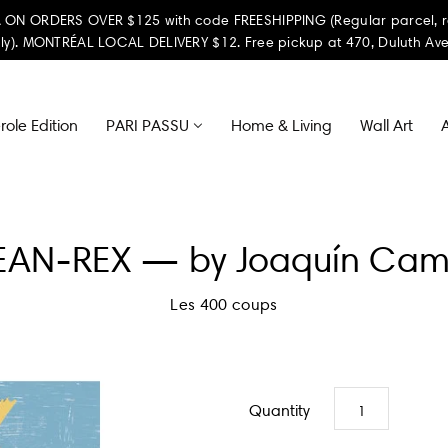
ON ORDERS OVER $125 with code FREESHIPPING (Regular parcel, reta
ly). MONTRÉAL LOCAL DELIVERY $12. Free pickup at 470, Duluth Ave
ole Edition
PARI PASSU
Home & Living
Wall Art
A
EAN-REX — by Joaquín Ca
Les 400 coups
Quantity