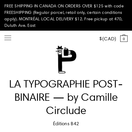
FREE SHIPPING IN CANADA ON ORDERS OVER $125 with code
FREESHIPPING (Regular parcel, retail only, certain conditions
apply). MONTRÉAL LOCAL DELIVERY $12. Free pickup at 470,
Duluth Ave. East
CAD
0
Shop all
LA TYPOGRAPHIE POST-
Summer Vibes
BINAIRE — by Camille
Paperole Edition
Circlude
PARI PASSU
Éditions B42
Home & Living