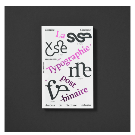
Wall Art
Artists
Wholesale
About
Job Offers
Account
Search