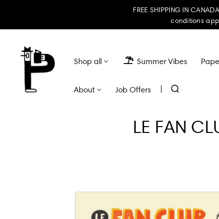
FREE SHIPPING IN CANADA 
conditions app
Shop all
Summer Vibes
Paper
|
About
Job Offers
LE FAN CLU