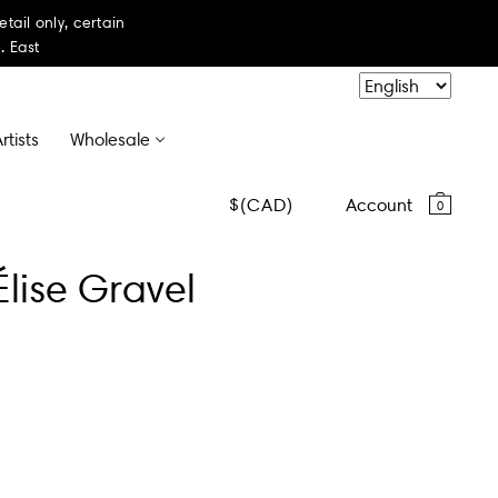
il only, certain
. East
rtists
Wholesale
CAD
Account
0
lise Gravel