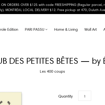
ON ORDERS OVER $125 with code FREESHIPPING (Regular parcel, reta
ly). MONTRÉAL LOCAL DELIVERY $12. Free pickup at 470, Duluth Ave
ole Edition
PARI PASSU
Home & Living
Wall Art
A
B DES PETITES BÊTES — by É
Les 400 coups
Quantity